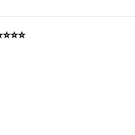
⭐⭐⭐⭐⭐