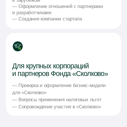
700+
Клиентов компан
участников «Скол
Патентные поверенные, юристы,
кандидаты наук, специалисты
Более 30% стартапов и 
по направлениям науки и техники
партнеров Фонда «Сколк
инновационных компаний
клиенты
Отзывы