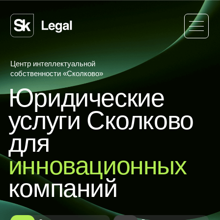
О компании
О компани
Центр интеллектуальной
собственности «Сколково»
Юридические
услуги Сколково
для
инновационных
компаний
Дочерняя компания
Высокое качество
Фонда «Сколково»
услуг с 2011 года
Более 50
Услуги можно оплатить
специалистов
грантами «Сколково»
ЦИС «Сколково»: юридические,
налоговые и патентные услуги